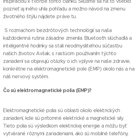
inšpiráciou k tvorbe tohto článku. Skúsme sa na to všetko
pozrieť aj iného uhla pohľadu a možno návod na zmenu
životného štýlu nájdete práve tu.
S rozmachom bezdrôtových technológií sa naša
každodenná rutina zásadne zmenila. Bluetooth slúchadlá a
inteligentné hodinky sa stali neodmysliteľnou súčasťou
našich životov. Avšak, s rastúcim používaním týchto
zariadení sa objavujú otázky o ich vplyve na naše zdravie,
konkrétne na elektromagnetické pole (EMP) okolo nás a na
náš nervový systém.
Čo sú elektromagnetické polia (EMP)?
Elektromagnetické polia sú oblasti okolo elektrických
zariadení, kde sú prítomné elektrické a magnetické sily.
Tieto polia sú výsledkom elektrickej energie a môžu byť
vytvárané rôznymi zariadeniami, ako sú mobilné telefóny,