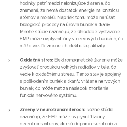
hodinky patrí medzi neionizujúce žiarenie, čo
znamená, že nemá dostatok energie na ionizáciu
atómov a molekúl. Napriek tomu môže narúšať
biologické procesy na úrovni buniek a tkanív.
Mnohé štúdie naznačujú, že dlhodobé vystavenie
EMP môže ovplyvniť ióny v nervových bunkách, čo
môže viesť k zmene ich elektrickej aktivity.
Oxidačný stres:
Elektromagnetické žiarenie môže
zvyšovať produkciu voľných radikálov v tele, čo
vedie k oxidačnému stresu. Tento stav je spojený
s poškodením buniek a tkanív, vrátane nervových
buniek, čo môže mať za následok zhoršenie
funkcie nervového systému.
Zmeny v neurotransmiteroch:
Rôzne štúdie
naznačujú, že EMP môže ovplyvniť hladiny
neurotransmiterov, ako sú dopamín, serotonín a