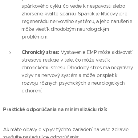
spánkového cyklu, čo vedie k nespavosti alebo
zhoršenej kvalite spánku. Spánok je kľúčový pre
regeneráciu nervového systému, a jeho narušenie
môže viesť k dlhodobým neurologickým
problémom.
Chronický stres:
Vystavenie EMP môže aktivovať
stresové reakcie v tele, čo môže viesť k
chronickému stresu. Dlhodobý stres má negatívny
vplyv na nervový systém a môže prispieť k
rozvoju rôznych psychických a neurologických
ochorení.
Praktické odporúčania na minimalizáciu rizík
Ak máte obavy o vplyv týchto zariadení na vaše zdravie,
zvažujte nasledujúce odporúčania: