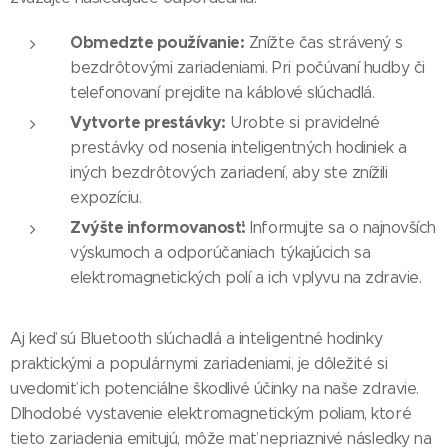
Obmedzte používanie:
Znížte čas strávený s
bezdrôtovými zariadeniami. Pri počúvaní hudby či
telefonovaní prejdite na káblové slúchadlá.
Vytvorte prestávky:
Urobte si pravidelné
prestávky od nosenia inteligentných hodiniek a
iných bezdrôtových zariadení, aby ste znížili
expozíciu.
Zvýšte informovanosť:
Informujte sa o najnovších
výskumoch a odporúčaniach týkajúcich sa
elektromagnetických polí a ich vplyvu na zdravie.
Aj keď sú Bluetooth slúchadlá a inteligentné hodinky
praktickými a populárnymi zariadeniami, je dôležité si
uvedomiť ich potenciálne škodlivé účinky na naše zdravie.
Dlhodobé vystavenie elektromagnetickým poliam, ktoré
tieto zariadenia emitujú, môže mať nepriaznivé následky na