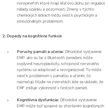
norepinefrín, ktoré hrajú kľúčovú úlohu pri regulácii
nálady, spánku a pozornosti. Zmeny v týchto
chemických látkach môžu viesť k psychickým a
emocionálnym problémom.
2. Dopady na kognitívne funkcie
Poruchy pamäti a učenia:
Dlhodobé vystavenie
EMP, ako sú tie z Bluetooth zariadení, môže
ovplyvniť neuroplasticitu, schopnosť nervového
systému sa adaptovať a reorganizovať. To môže
viesť k problémom s pamäťou a učením, čo
naznačujú štúdie na zvieratách, kde sa ukázalo, že
EMF znižuje výkonnosť v testoch pamäti.
Kognitívna dysfunkcia:
Dlhodobé vystavenie
EMP môže byť spojené so zhoršením kognitívnych