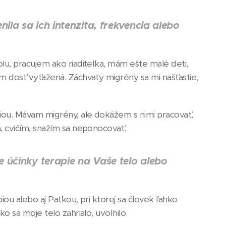
la sa ich intenzita, frekvencia alebo
lu, pracujem ako riaditeľka, mám ešte malé deti,
om dosť vyťažená. Záchvaty migrény sa mi našťastie,
iou. Mávam migrény, ale dokážem s nimi pracovať,
, cvičím, snažím sa neponocovať.
e účinky terapie na Vaše telo alebo
iou alebo aj Paťkou, pri ktorej sa človek ľahko
o sa moje telo zahrialo, uvoľnilo.