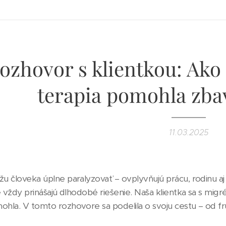
ozhovor s klientkou: Ako
terapia pomohla zba
11.03.2025
 človeka úplne paralyzovať – ovplyvňujú prácu, rodinu aj ps
e vždy prinášajú dlhodobé riešenie. Naša klientka sa s migré
la. V tomto rozhovore sa podelila o svoju cestu – od frust