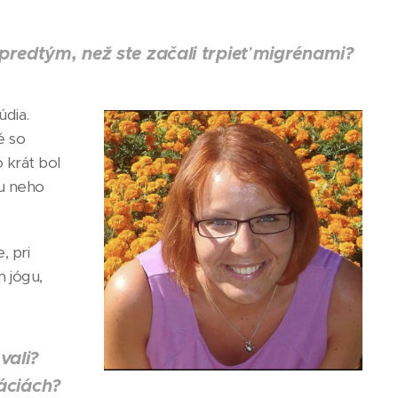
predtým, než ste začali trpieť migrénami?
údia.
é so
o krát bol
 u neho
, pri
m jógu,
vali?
uáciách?