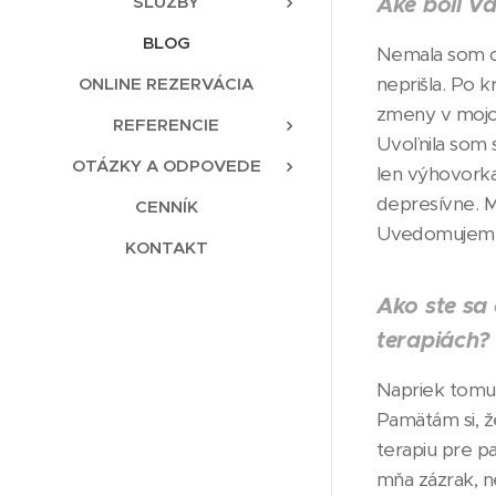
Aké boli V
SLUŽBY
BLOG
Nemala som oč
neprišla. Po k
ONLINE REZERVÁCIA
zmeny v mojom 
REFERENCIE
Uvoľnila som s
OTÁZKY A ODPOVEDE
len výhovorka
depresívne. M
CENNÍK
Uvedomujem si
KONTAKT
Ako ste sa 
terapiách?
Napriek tomu, 
Pamätám si, že
terapiu pre p
mňa zázrak, ne