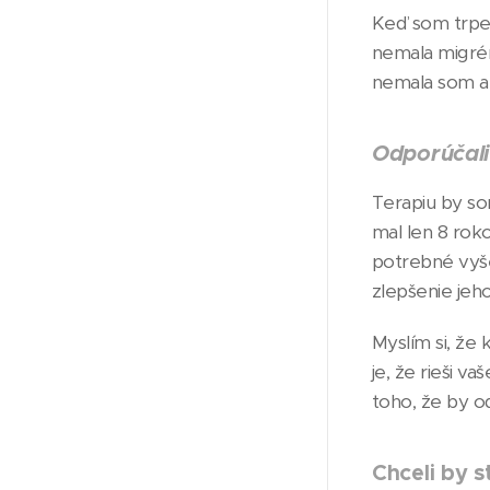
Keď som trpel
nemala migrénu
nemala som ani
Odporúčali
Terapiu by so
mal len 8 roko
potrebné vyšet
zlepšenie jeho
Myslím si, že 
je, že rieši v
toho, že by ods
Chceli by s