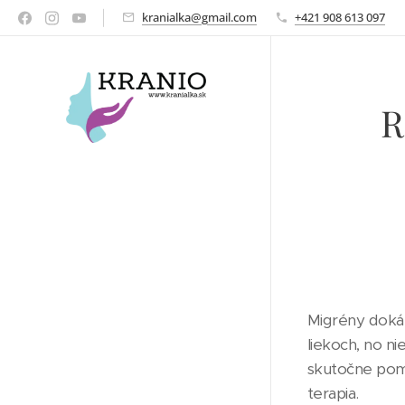
kranialka@gmail.com
+421 908 613 097
R
Migrény dokážu
liekoch, no ni
skutočne pomoh
terapia.