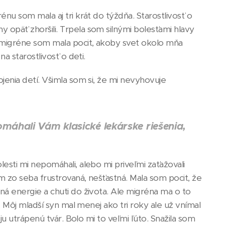
nu som mala aj tri krát do týždňa. Starostlivosť o
opäť zhoršili. Trpela som silnými bolesťami hlavy
 migréne som mala pocit, akoby svet okolo mňa
a starostlivosť o deti.
jenia detí. Všimla som si, že mi nevyhovuje
máhali Vám klasické lekárske riešenia,
esti mi nepomáhali, alebo mi priveľmi zaťažovali
m zo seba frustrovaná, nešťastná. Mala som pocit, že
ná energie a chuti do života. Ale migréna ma o to
. Môj mladší syn mal menej ako tri roky ale už vnímal
ju utrápenú tvár. Bolo mi to veľmi ľúto. Snažila som