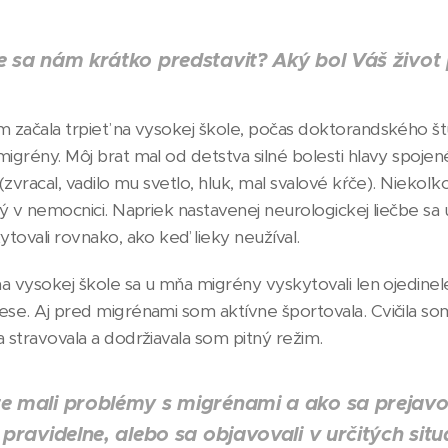
e sa nám krátko predstaviť? Aký bol Váš život 
 začala trpieť na vysokej škole, počas doktorandského št
igrény. Môj brat mal od detstva silné bolesti hlavy spojen
(zvracal, vadilo mu svetlo, hluk, mal svalové kŕče). Niekoľk
ný v nemocnici. Napriek nastavenej neurologickej liečbe sa
tovali rovnako, ako keď lieky neužíval.
a vysokej škole sa u mňa migrény vyskytovali len ojedinele
se. Aj pred migrénami som aktívne športovala. Cvičila so
 stravovala a dodržiavala som pitný režim.
te mali problémy s migrénami a ako sa prejavo
h pravidelne, alebo sa objavovali v určitých sit