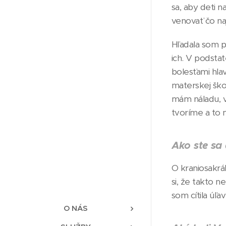
sa, aby deti 
venovať čo naj
Hľadala som po
ich. V podstat
bolesťami hlav
materskej ško
mám náladu, v
tvoríme a to 
Ako ste sa 
O kraniosakrá
si, že takto 
som cítila úľa
O NÁS