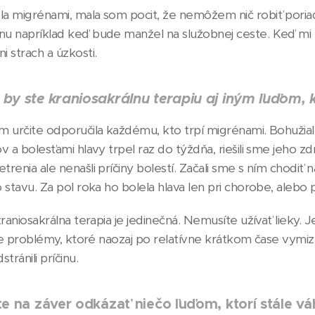
a migrénami, mala som pocit, že nemôžem nič robiť pori
 napríklad keď bude manžel na služobnej ceste. Keď mi bole
 strach a úzkosti.
 by ste kraniosakrálnu terapiu aj iným ľuďom, 
m určite odporučila každému, kto trpí migrénami. Bohužiaľ
v a bolesťami hlavy trpel raz do týždňa, riešili sme jeho 
renia ale nenašli príčiny bolestí. Začali sme s ním chodiť 
 stavu. Za pol roka ho bolela hlava len pri chorobe, alebo 
kraniosakrálna terapia je jedinečná. Nemusíte užívať lieky.
aše problémy, ktoré naozaj po relatívne krátkom čase vymizli
tránili príčinu.
te na záver odkázať niečo ľuďom, ktorí stále vá