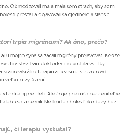
adne. Obmedzovali ma a mala som strach, aby som
sti prestali a objavovali sa ojedinele a slabšie,
ktorí trpia migrénami? Ak áno, prečo?
 aj u môjho syna sa začali migrény prejavovať. Keďže
zdravotný stav. Pani doktorka mu urobila všetky
na kraniosakrálnu terapiu a tiež sme spozorovali
pri veľkom vyťažení.
 Je vhodná aj pre deti. Ale čo je pre mňa neoceniteľné
 alebo sa zmiernili. Netlmí len bolesť ako lieky bez
hajú, či terapiu vyskúšať?