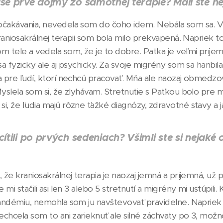
aše prvé dojmy zo samotnej terapie? Mali ste 
akávania, nevedela som do čoho idem. Nebála som sa. V m
raniosakrálnej terapii som bola milo prekvapená. Napriek t
tele a vedela som, že je to dobre. Paťka je veľmi príjemný
a fyzicky ale aj psychicky. Za svoje migrény som sa hanbila. 
 pre ľudí, ktorí nechcú pracovať. Mňa ale naozaj obmedzo
yslela som si, že zlyhávam. Stretnutie s Paťkou bolo pre
, že ľudia majú rôzne ťažké diagnózy, zdravotné stavy a ja
cítili po prvých sedeniach? Všimli ste si neja
že kraniosakrálnej terapia je naozaj jemná a príjemná, už po
 mi stačili asi len 3 alebo 5 stretnutí a migrény mi ustúpi
andémiu, nemohla som ju navštevovať pravidelne. Napriek 
chcela som to ani zarieknuť ale silné záchvaty po 3, možno