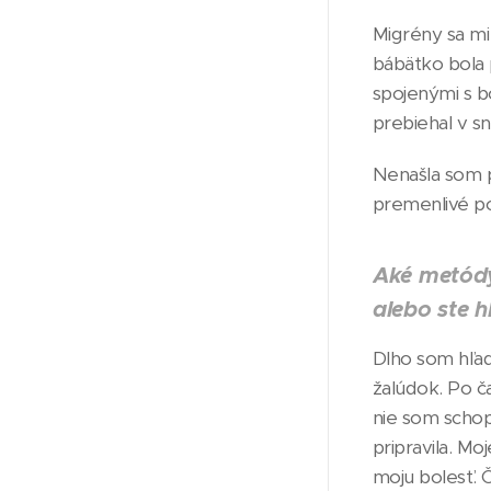
Migrény sa mi 
bábätko bola 
spojenými s b
prebiehal v sn
Nenašla som p
premenlivé po
Aké metódy
alebo ste h
Dlho som hľad
žalúdok. Po č
nie som schop
pripravila. Mo
moju bolesť. Č