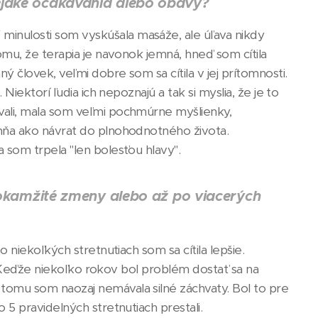
nejaké očakávania alebo obavy?
inulosti som vyskúšala masáže, ale úľava nikdy
omu, že terapia je navonok jemná, hneď som cítila
 človek, veľmi dobre som sa cítila v jej prítomnosti.
Niektorí ľudia ich nepoznajú a tak si myslia, že je to
vali, mala som veľmi pochmúrne myšlienky,
 mňa ako návrat do plnohodnotného života.
 som trpela "len bolesťou hlavy".
ké okamžité zmeny alebo až po viacerých
 niekoľkých stretnutiach som sa cítila lepšie.
li. Keďže niekoľko rokov bol problém dostať sa na
tomu som naozaj nemávala silné záchvaty. Bol to pre
 5 pravidelných stretnutiach prestali.