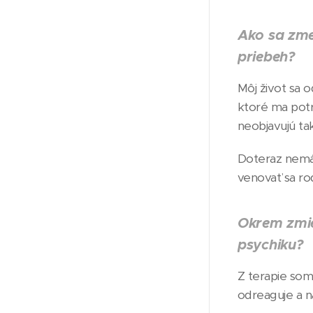
Ako sa zmen
priebeh?
Môj život sa 
ktoré ma potr
neobjavujú ta
Doteraz nemáv
venovať sa ro
Okrem zmier
psychiku?
Z terapie som 
odreaguje a na