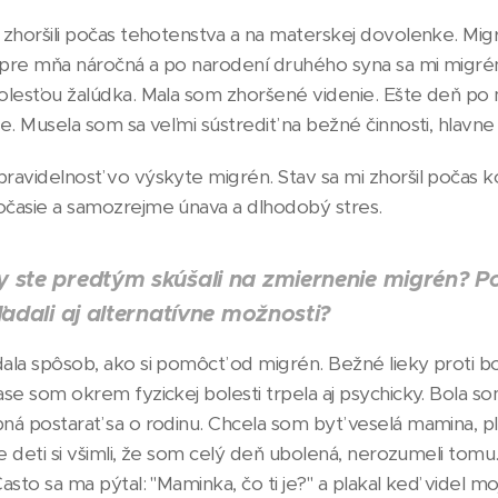
zhoršili počas tehotenstva a na materskej dovolenke. Migré
pre mňa náročná a po narodení druhého syna sa mi migrény 
olesťou žalúdka. Mala som zhoršené videnie. Ešte deň po
e. Musela som sa veľmi sústrediť na bežné činnosti, hlavne n
ravidelnosť vo výskyte migrén. Stav sa mi zhoršil počas ko
časie a samozrejme únava a dlhodobý stres.
 ste predtým skúšali na zmiernenie migrén? Po
ľadali aj alternatívne možnosti?
ala spôsob, ako si pomôcť od migrén. Bežné lieky proti bol
ase som okrem fyzickej bolesti trpela aj psychicky. Bola so
ná postarať sa o rodinu. Chcela som byť veselá mamina, pl
je deti si všimli, že som celý deň ubolená, nerozumeli tomu
asto sa ma pýtal: "Maminka, čo ti je?" a plakal keď videl mo