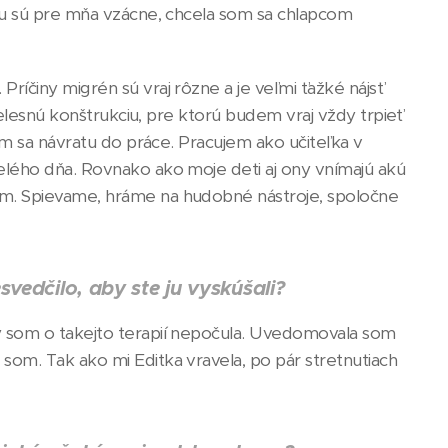
nou sú pre mňa vzácne, chcela som sa chlapcom
ríčiny migrén sú vraj rôzne a je veľmi ťažké nájsť
 telesnú konštrukciu, pre ktorú budem vraj vždy trpieť
som sa návratu do práce. Pracujem ako učiteľka v
celého dňa. Rovnako ako moje deti aj ony vnímajú akú
ťom. Spievame, hráme na hudobné nástroje, spoločne
svedčilo, aby ste ju vyskúšali?
dy som o takejto terapií nepočula. Uvedomovala som
som. Tak ako mi Editka vravela, po pár stretnutiach