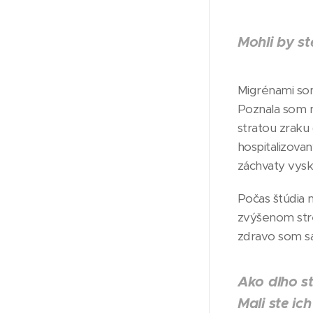
Mohli by st
Migrénami som
Poznala som m
stratou zraku 
hospitalizova
záchvaty vysky
Počas štúdia n
zvýšenom stre
zdravo som sa
Ako dlho s
Mali ste ic