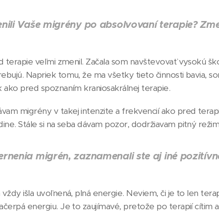
ili Vaše migrény po absolvovaní terapie? Zmeni
od terapie veľmi zmenil. Začala som navštevovať vysokú ško
ebujú. Napriek tomu, že ma všetky tieto činnosti bavia, s
k ako pred spoznaním kraniosakrálnej terapie.
am migrény v takej intenzite a frekvencií ako pred terap
dine. Stále si na seba dávam pozor, dodržiavam pitný režim
nenia migrén, zaznamenali ste aj iné pozitívn
vždy išla uvoľnená, plná energie. Neviem, či je to len terap
čerpá energiu. Je to zaujímavé, pretože po terapií cítim ak