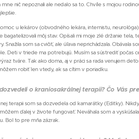
na mne nič nepoznali ale nedalo sa to. Chvíle s mojou rodi
lepšie.
moc u lekárov (obvodného lekára, internistu, neurológa). P
e bagatelizovali môj stav. Opísali mi moje zlé držanie tela,
y. Snažila som sa cvičiť, ale úľava neprichádzala. Obávala 
le. Deti v triede ma potrebujú. Musím sa sústrediť počas 
ýraz tváre. Tak ako doma, aj v práci sa rada venujem de
môžem robiť len vtedy, ak sa cítim v poriadku.
dozvedeli o kraniosakrálnej terapii? Čo Vás pre
lnej terapii som sa dozvedela od kamarátky (Editky). Nik
nemôžem ďalej v živote fungovať. Neváhala som a vyskúšala 
vu. Bol to pre mňa zázrak.