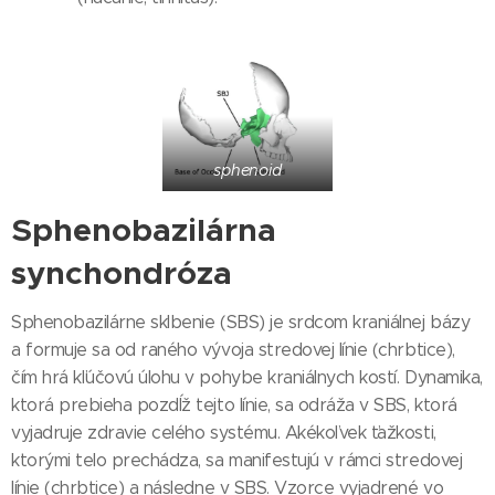
sphenoid
Sphenobazilárna
synchondróza
Sphenobazilárne sklbenie (SBS) je srdcom kraniálnej bázy
a formuje sa od raného vývoja stredovej línie (chrbtice),
čím hrá kľúčovú úlohu v pohybe kraniálnych kostí. Dynamika,
ktorá prebieha pozdĺž tejto línie, sa odráža v SBS, ktorá
vyjadruje zdravie celého systému. Akékoľvek ťažkosti,
ktorými telo prechádza, sa manifestujú v rámci stredovej
línie (chrbtice) a následne v SBS. Vzorce vyjadrené vo