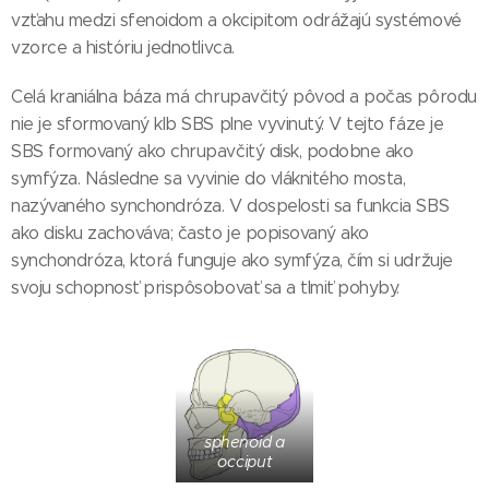
vzťahu medzi sfenoidom a okcipitom odrážajú systémové
vzorce a históriu jednotlivca.
Celá kraniálna báza má chrupavčitý pôvod a počas pôrodu
nie je sformovaný klb SBS plne vyvinutý. V tejto fáze je
SBS formovaný ako chrupavčitý disk, podobne ako
symfýza. Následne sa vyvinie do vláknitého mosta,
nazývaného synchondróza. V dospelosti sa funkcia SBS
ako disku zachováva; často je popisovaný ako
synchondróza, ktorá funguje ako symfýza, čím si udržuje
svoju schopnosť prispôsobovať sa a tlmiť pohyby.
sphenoid a
occiput