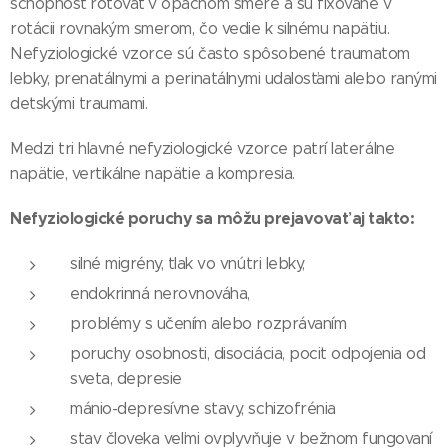
schopnosť rotovať v opačnom smere a sú fixované v
rotácii rovnakým smerom, čo vedie k silnému napätiu.
Nefyziologické vzorce sú často spôsobené traumatom
lebky, prenatálnymi a perinatálnymi udalosťami alebo ranými
detskými traumami.
Medzi tri hlavné nefyziologické vzorce patrí laterálne
napätie, vertikálne napätie a kompresia.
Nefyziologické poruchy sa môžu prejavovať aj takto:
silné migrény, tlak vo vnútri lebky,
endokrinná nerovnováha,
problémy s učením alebo rozprávaním
poruchy osobnosti, disociácia, pocit odpojenia od
sveta, depresie
mánio-depresívne stavy, schizofrénia
stav človeka veľmi ovplyvňuje v bežnom fungovaní