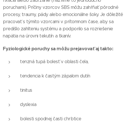
fixácia alebo zadržanie (nazvime to jednoducho
poruchami). Príčiny vzorcov SBS môžu zahŕňať pôrodné
procesy, traumy, pády alebo emocionálne šoky. Je dôležité
pracovať s týmito vzorcami v prítomnom čase, aby sa
predišlo zahlteniu systému a podporilo sa rozriešenie
napätia na úrovni tekutín a tkanív.
Fyziologické poruchy sa môžu prejavovať aj takto:
tenzná tupá bolesť v oblasti čela,
tendencia k častým zápalom dutín
tinitus
dyslexia
bolesti spodnej časti chrbtice