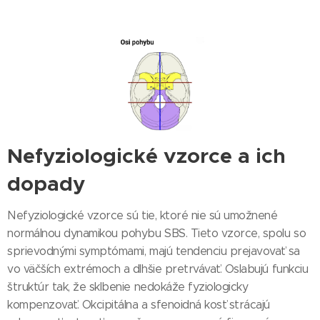
Nefyziologické vzorce a ich
dopady
Nefyziologické vzorce sú tie, ktoré nie sú umožnené
normálnou dynamikou pohybu SBS. Tieto vzorce, spolu so
sprievodnými symptómami, majú tendenciu prejavovať sa
vo väčších extrémoch a dlhšie pretrvávať. Oslabujú funkciu
štruktúr tak, že sklbenie nedokáže fyziologicky
kompenzovať. Okcipitálna a sfenoidná kosť strácajú