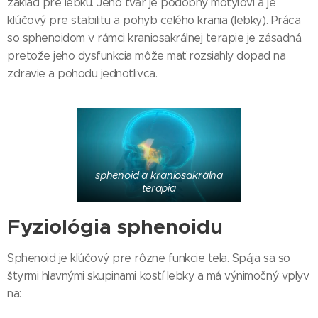
základ pre lebku. Jeho tvar je podobný motýľovi a je
kľúčový pre stabilitu a pohyb celého krania (lebky). Práca
so sphenoidom v rámci kraniosakrálnej terapie je zásadná,
pretože jeho dysfunkcia môže mať rozsiahly dopad na
zdravie a pohodu jednotlivca.
sphenoid a kraniosakrálna
terapia
Fyziológia sphenoidu
Sphenoid je kľúčový pre rôzne funkcie tela. Spája sa so
štyrmi hlavnými skupinami kostí lebky a má výnimočný vplyv
na: