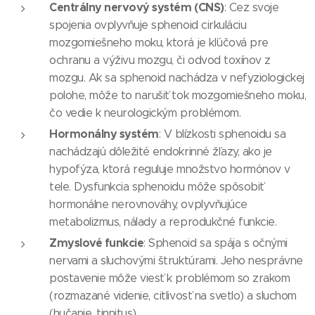
Centrálny nervový systém (CNS)
: Cez svoje
spojenia ovplyvňuje sphenoid cirkuláciu
mozgomiešneho moku, ktorá je kľúčová pre
ochranu a výživu mozgu, či odvod toxínov z
mozgu. Ak sa sphenoid nachádza v nefyziologickej
polohe, môže to narušiť tok mozgomiešneho moku,
čo vedie k neurologickým problémom.
Hormonálny systém
: V blízkosti sphenoidu sa
nachádzajú dôležité endokrinné žľazy, ako je
hypofýza, ktorá reguluje množstvo hormónov v
tele. Dysfunkcia sphenoidu môže spôsobiť
hormonálne nerovnováhy, ovplyvňujúce
metabolizmus, nálady a reprodukčné funkcie.
Zmyslové funkcie
: Sphenoid sa spája s očnými
nervami a sluchovými štruktúrami. Jeho nesprávne
postavenie môže viesť k problémom so zrakom
(rozmazané videnie, citlivosť na svetlo) a sluchom
(hučanie, tinnitus).