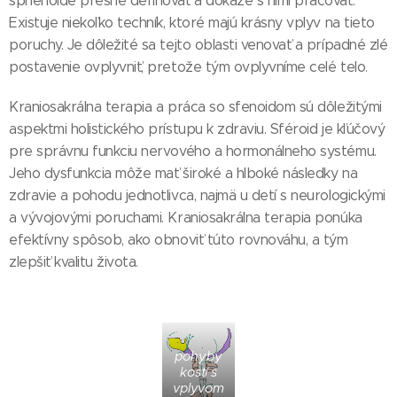
sphenoide presne definovať a dokáže s nimi pracovať.
Existuje niekoľko techník, ktoré majú krásny vplyv na tieto
poruchy. Je dôležité sa tejto oblasti venovať a prípadné zlé
postavenie ovplyvniť, pretože tým ovplyvníme celé telo.
Kraniosakrálna terapia a práca so sfenoidom sú dôležitými
aspektmi holistického prístupu k zdraviu. Sféroid je kľúčový
pre správnu funkciu nervového a hormonálneho systému.
Jeho dysfunkcia môže mať široké a hlboké následky na
zdravie a pohodu jednotlivca, najmä u detí s neurologickými
a vývojovými poruchami. Kraniosakrálna terapia ponúka
efektívny spôsob, ako obnoviť túto rovnováhu, a tým
zlepšiť kvalitu života.
pohyby
kostí s
vplyvom